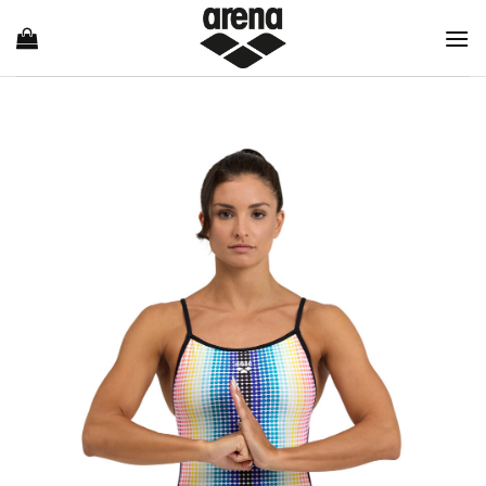
Ski
t
conten