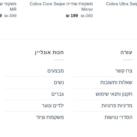
ת שחייה Cobra Ultra Swipe
משקפת שחייה Cobra Core Swipe
MR
Mirror
יר
המחיר
המחיר
ה
9
₪
399
₪
199
₪
280
כחי
המקורי
הנוכחי
ה
:
היה:
הוא:
הי
99.
₪ 199.
₪ 280.
עזרה
חנות אונליין
צרו קשר
מבצעים
שאלות ותשובות
נשים
תקנון ותנאי שימוש
גברים
מדיניות פרטיות
ילדים ונוער
הסדרי נגישות
משקפות וציוד