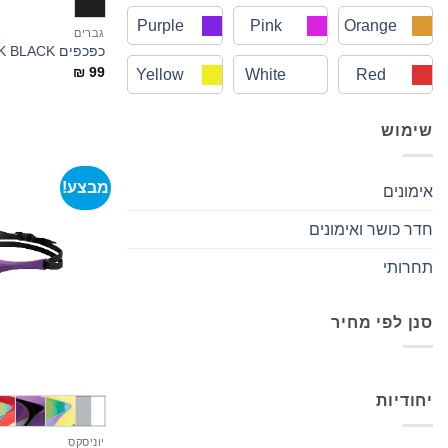
Purple
Pink
Orange
גברים
כפכפים HYDROSOFT II HOOK BLACK
₪
99
Yellow
White
Red
שימוש
מבצע!
אימונים
חדר כושר ואימונים
תחרותי
סנן לפי מחיר
מחיר
מחיר
מינימלי
מקסימלי
יחודיות
יוניסקס