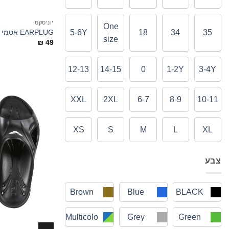
יוניסקס
One
EARPLUG אטמי אוזניים חדשים
5-6Y
18
34
35
size
₪
49
12-13
14-15
0
1-2Y
3-4Y
XXL
2XL
6-7
8-9
10-11
XS
S
M
L
XL
צבע
Brown
Blue
BLACK
Multicolo
Grey
Green