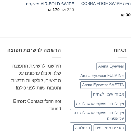
משקפי שחייה COBRA EDGE SWIPE
AIR-BOLD SWIPE משקפת
המחיר
המחיר
₪
170
₪
220
המקורי
הנוכחי
מחיר
המחיר
₪
36
היה:
הוא:
מקורי
הנוכחי
₪ 170.
₪ 220.
ה:
הוא:
₪ 369.
₪ 3
תגיות
הרשמה לרשימת תפוצה
הירשמו לרשימת התפוצה
Arena Eyewear
שלנו וקבלו עדכונים על
Arena Eyewear FULMINE
מבצעים, קולקציות חדשות
Arena Eyewear SAETTA
והטבות שוות לפני כולם!
אביזרי אימון לשחייה
Error:
Contact form not
איך לבחור משקפי שמש לריצה
found.
איך לבחור משקפי שמש לרכיבה
על אופניים
בגדי ים מתקדמים
טכנולוגיה