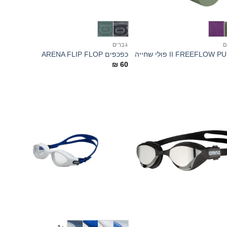
+
+
ם
גברים
II FREEFLO פולי שחייה
כפכפים ARENA FLIP FLOP
₪
60
+
+