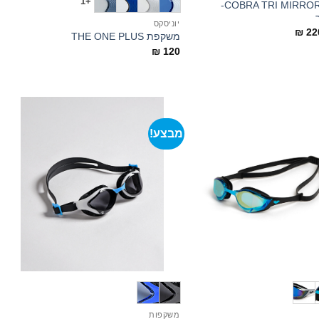
+1
משקפת COBRA TRI MIRROR-
יוניסקס
מחיר
המחיר
₪
22
משקפת THE ONE PLUS
מקורי
הנוכחי
₪
120
ה:
הוא:
₪ 220.
₪ 2
מבצע!
+
+
משקפות