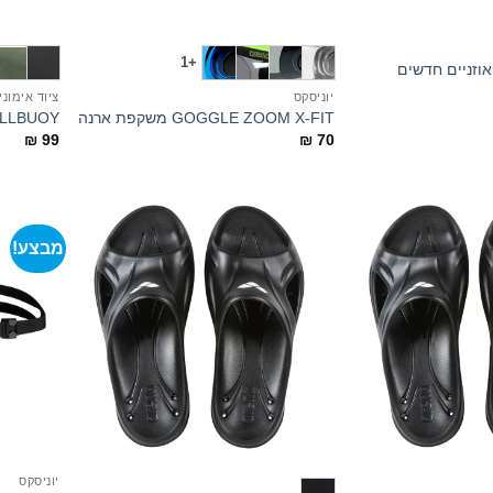
+
+
+1
יוניסקס
ציוד אימוני
GOGGLE ZOOM X-FIT משקפת ארנה
W PULLBUOY
₪
99
₪
70
מבצע!
+
+
יוניסקס