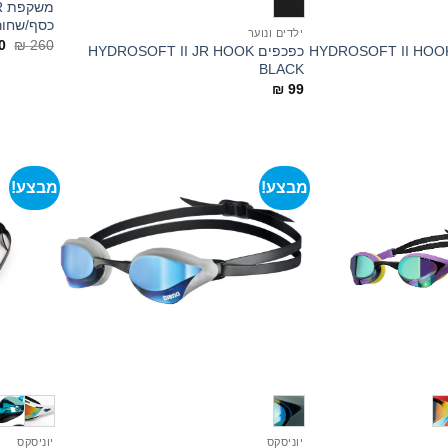
כסף/שחור
ילדים ונוער
ה
0
₪
260
כפכפים HYDROSOFT II JR HOOK
ה
BLACK
הי
60.
₪
99
מבצע!
מבצע!
+
+
יוניסקס
יוניסקס