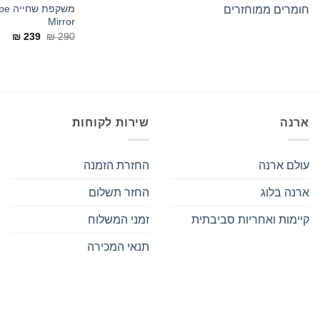
משקפ
חומרים ממוחזרים
Mirror
המחיר
המח
₪
239
₪
290
המקורי
הנו
היה:
הוא
₪ 239.
₪ 290.
ארנה
שירות לקוחות
עולם ארנה
החזרת הזמנה
ארנה בלוג
החזר תשלום
קיימות ואחריות סביבתית
זמני המשלוח
תנאי המכירה