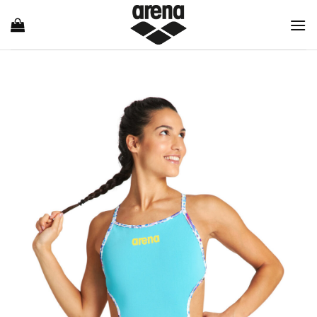
Ski
t
conten