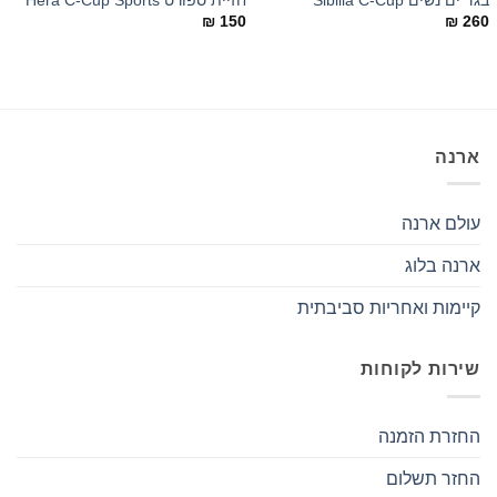
בגד ים נשים Sibilla C-Cup
חזיית ספורט Hera C-Cup Sports
ג׳
0
₪
150
₪
260
ארנה
עולם ארנה
ארנה בלוג
קיימות ואחריות סביבתית
שירות לקוחות
החזרת הזמנה
החזר תשלום