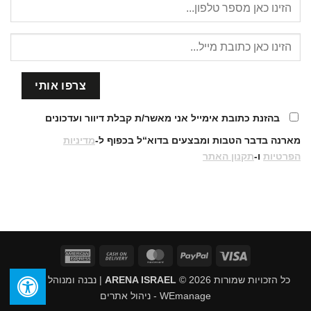
בהזנת כתובת אימייל אני מאשר/ת קבלת דיוור ועדכונים
מארנה בדבר הטבות ומבצעים בדוא“ל בכפוף ל-
מדיניות
הפרטיות
ו-
תקנון האתר
American
Cash
MasterCard
PayPal
Visa
Express
On
כל הזכויות שמורות 2026 ©
ARENA ISRAEL
| נבנה ומנוהל על ידי
Delivery
WEmanage - ניהול אתרים