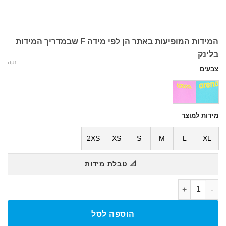
המידות המופיעות באתר הן לפי מידה F שבמדריך המידות
בלינק
נקה
צבעים
מידות למוצר
2XS
XS
S
M
L
XL
📐 טבלת מידות
כמות של בגד ים נשים דו צדדיReversible Hooked
הוספה לסל