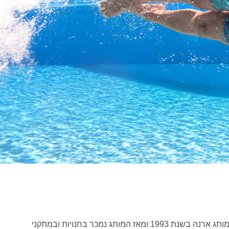
קבוצת MGS קיבלה את הזיכיון למותג ארנה בשנת 1993 ומאז המותג נמכר בחנויות ובמתקני