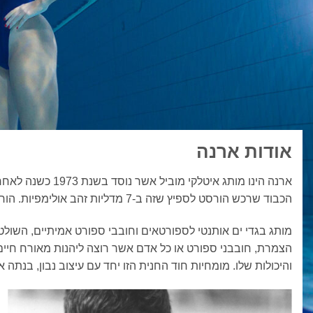
אודות ארנה
ארנה הינו מותג 
הכבוד שרכש הורסט לספיץ שזה ב-7 מדליות זהב אולימפיות. הורסט ששהה בבריכה בזמן האולימפיאדה ונפעם ממארק, החל לגבש תכנית להקמת חברה המוקדשת לספורט ימי – כך נוסדה ארנה.
מותג בגדי ים אותנטי לספורטאים וחובבי ספורט אמיתיים, השולט
הצמרת, חובבני ספורט או כל אדם אשר רוצה ליהנות מאורח חיים
והיכולות שלו. מומחיות חוד החנית הזו יחד עם עיצוב נבון, בנת