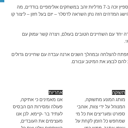
הורסט דאסלר היה עד להיסטוריה בהתהוות. השחיין האגדי מארק ספיץ זכה ב-7 מדליות זהב במשחקים אולימפיים בודדים, מה
ג המדהים הזה נתן השראה לדסלר – יזם בעל חזון – ליצור קו
רנה עבדה יחד עם השחיינים הטובים בעולם, ויצרה קשר עמוק עם
.
פתח להצלחה ובמהלך השנים ארנה עבדה עם שחיינים גדולים
 להם לבצע את המיטב עבורם.
תשוקה
אחריות
מותג המונע מתשוקה,
אנו מאמינים כי אתיקה,
המנוהל על ידי צוות, אוהבי
פעולה ומסירות הם הבסיס
ספורט ומעריצים את כל מי
לעתיד בר -קיימא. לכן אנו
שמחפש כל הזמן לקחת על
מעצימים את העובדים,