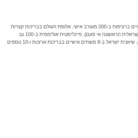
אלופת אירופה פעמיים ברציפות ב-200 מעורב אישי, אלופת העולם בבריכות קצרות
ב-50 חזה ו-100 מעורב אישי (הישראלית הראשונה אי פעם), פיינליסטית אולימפית ב-100 גב
ובשליחים (הישג שיא לישראלית), שיאנית ישראל ב-8 משחים אישיים בבריכות ארוכות ו-10 נוספים