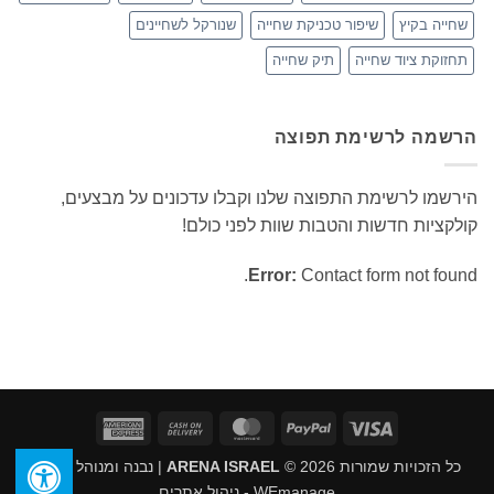
שחייה בקיץ
שיפור טכניקת שחייה
שנורקל לשחיינים
תחזוקת ציוד שחייה
תיק שחייה
הרשמה לרשימת תפוצה
הירשמו לרשימת התפוצה שלנו וקבלו עדכונים על מבצעים,
קולקציות חדשות והטבות שוות לפני כולם!
Error:
Contact form not found.
American
Cash
MasterCard
PayPal
Visa
Express
On
כל הזכויות שמורות 2026 ©
ARENA ISRAEL
| נבנה ומנוהל על ידי
Delivery
WEmanage - ניהול אתרים