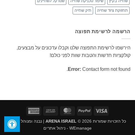
שחייה בקיץ
שיפור טכניקת שחייה
שנורקל לשחיינים
תחזוקת ציוד שחייה
תיק שחייה
הרשמה לרשימת תפוצה
הירשמו לרשימת התפוצה שלנו וקבלו עדכונים על מבצעים,
קולקציות חדשות והטבות שוות לפני כולם!
Error:
Contact form not found.
American
Cash
MasterCard
PayPal
Visa
Express
On
כל הזכויות שמורות 2026 ©
ARENA ISRAEL
| נבנה ומנוהל על ידי
Delivery
WEmanage - ניהול אתרים