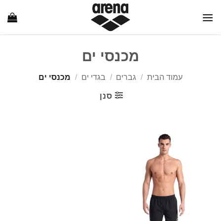
Ski
t
conten
מכנסי ים
עמוד הבית
/
גברים
/
בגדי ים
/
מכנסי ים
סנן