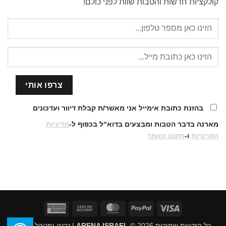
קולקציות חדשות והטבות שוות לפני כולם!
בהזנת כתובת אימייל אני מאשר/ת קבלת דיוור ועדכונים
מארנה בדבר הטבות ומבצעים בדוא“ל בכפוף ל-
מדיניות
הפרטיות
ו-
תקנון האתר
American
Cash
MasterCard
PayPal
Visa
Express
On
כל הזכויות שמורות 2026 ©
ARENA ISRAEL
| נבנה ומנוהל על ידי