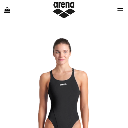
Ski
t
conten