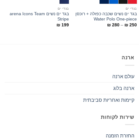
בגדי ים
בגדי ים
ב
בגד ים נשים שכבה כפולה + רוכסן
בגד ים נשים arena Icons Team
ב
o
Stripe
Water Polo One-piece
טווח
0
₪
199
₪
280
–
₪
250
מחירים:
עד
ארנה
עולם ארנה
ארנה בלוג
קיימות ואחריות סביבתית
שירות לקוחות
החזרת הזמנה