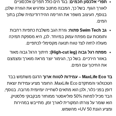
תפרי אלכסון חכמים:
בגד הים כולל תפרים אלכסוניים
לאורך הגוף. בשל כך, המבנה מחטב ומדגיש את הגזרה שלכן.
בנוסף, העיצוב משפר את הזרימה ההידרודינמית שלכן בתוך
המים.
גב Swim Tech פתוח:
גזרת הגב משלבת כתפיות רחבות
ותומכות עם מפתח עמוק במיוחד. לכן, היא מספקת תמיכה
מעולה לחזה לצד טווח תנועה מקסימלי לכתפיים.
מפתח רגל גבוה (High-cut leg):
חיתוך הרגל גבוה מאוד
באזור הירכיים. בשל כך, הגימור יוצר מראה מוארך ומצמצם
את החיכוך עם המים.
בד MaxLife Eco – עמידות לטווח ארוך
הדגם משתמש בבד
הטכנולוגי והמתקדם MaxLife Eco. החומר מציע עמידות יוצאת
דופן בפני כלור, ולכן הוא מתאים לשחייה יומיומית מרובה. בנוסף,
הבד מכיל לפחות 50% פוליאסטר ממוחזר מבקבוקי פלסטיק.
הוא שומר על צורתו המקורית לאורך זמן, מתייבש במהירות
ומציע הגנת UV 50+ מהשמש.