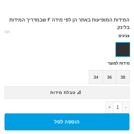
המידות המופיעות באתר הן לפי מידה F שבמדריך המידות
בלינק
נקה
צבעים
מידות למוצר
34
36
38
📐 טבלת מידות
כמות של בגד ים חליפה תחרותית POWERSKIN CARBON DUO TOP OB
הוספה לסל