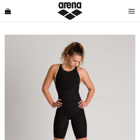
Ski
t
conten