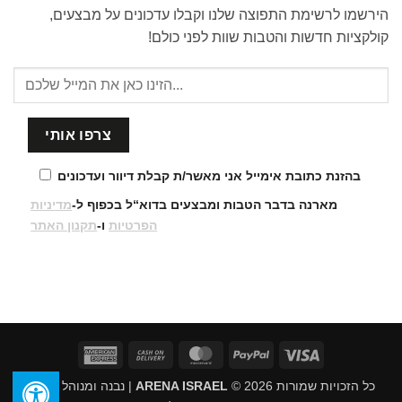
הירשמו לרשימת התפוצה שלנו וקבלו עדכונים על מבצעים,
קולקציות חדשות והטבות שוות לפני כולם!
בהזנת כתובת אימייל אני מאשר/ת קבלת דיוור ועדכונים
מארנה בדבר הטבות ומבצעים בדוא“ל בכפוף ל-
מדיניות
הפרטיות
ו-
תקנון האתר
American
Cash
MasterCard
PayPal
Visa
Express
On
כל הזכויות שמורות 2026 ©
ARENA ISRAEL
| נבנה ומנוהל על ידי
Delivery