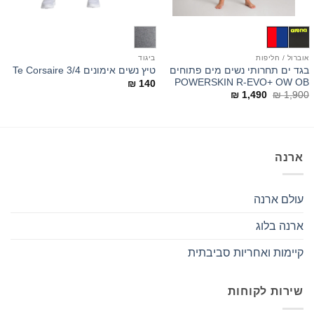
אוברול / חליפות
ביגוד
ב
בגד ים תחרותי נשים מים פתוחים
ב
טיץ נשים אימונים 3/4 Te Corsaire
h
POWERSKIN R-EVO+ OW OB
₪
140
המחיר
המחיר
0
₪
1,490
₪
1,900
המקורי
הנוכחי
היה:
הוא:
₪ 1,490.
₪ 1,900.
ארנה
עולם ארנה
ארנה בלוג
קיימות ואחריות סביבתית
שירות לקוחות