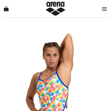
Ski
t
conten