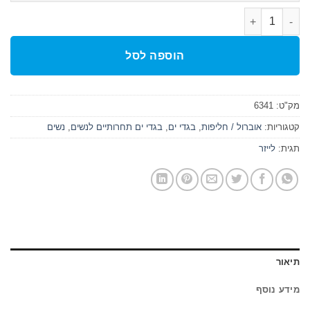
כמות של POWERSKIN CARBON AIR2 LE OB חליפת תחרות נשים
הוספה לסל
מק"ט:
6341
קטגוריות:
אוברול / חליפות
,
בגדי ים
,
בגדי ים תחרותיים לנשים
,
נשים
תגית:
לייזר
תיאור
מידע נוסף