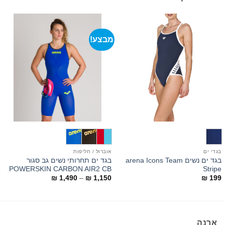
מבצע!
בגדי ים
אוברול / חליפות
ב
בגד ים נשים arena Icons Team
בגד ים תחרותי נשים גב סגור
s
POWERSKIN CARBON AIR2 CB
Stripe
טווח
0
₪
1,490
–
₪
1,150
₪
199
מחירים:
עד
ארנה