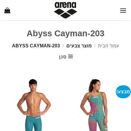
Ski
t
conten
203-Abyss Cayman
עמוד הבית
/
מוצר צבעים
/
203-ABYSS CAYMAN
סנן
מבצע!