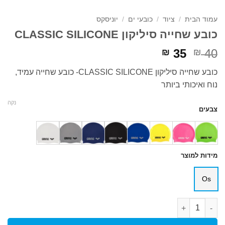
עמוד הבית
/
ציוד
/
כובעי ים
/
יוניסקס
כובע שחייה סיליקון CLASSIC SILICONE
המחיר
המחיר
35
40
₪
₪
המקורי
הנוכחי
כובע שחייה סיליקון CLASSIC SILICONE- כובע שחייה עמיד,
היה:
הוא:
נוח ואיכותי ביותר
₪ 35.
₪ 40.
נקה
צבעים
מידות למוצר
Os
כמות של כובע שחייה סיליקון CLASSIC SILICONE