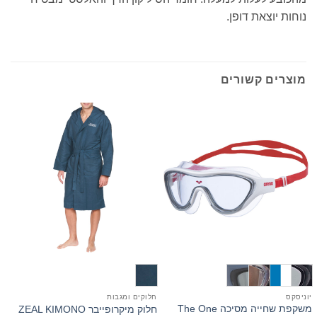
נוחות יוצאת דופן.
מוצרים קשורים
יוניסקס
חלוקים ומגבות
ח
משקפת שחייה מסיכה The One
ח
חלוק מיקרופייבר ZEAL KIMONO