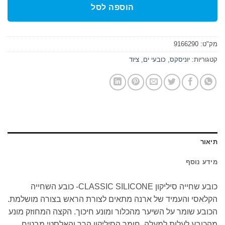
הוספה לסל
מק"ט:
9166290
קטגוריות:
יוניסקס
,
כובעי ים
,
ציוד
תיאור
מידע נוסף
כובע שחייה סיליקון CLASSIC SILICONE- כובע השחייה
הקלאסי והעמיד של ארנה מתאים לצורת הראש בצורה מושלמת.
הכובע שומר על השיער מהכלור ומונע חיכוך. הקצה המחוזק מונע
מהכובע לעלות למעלה. חומר הסיליקון הרך והאלסטי מבטיח