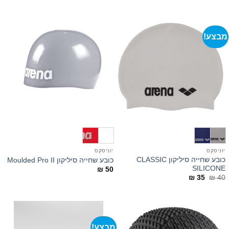
היה:
הוא:
₪ 35.
₪ 40.
מבצע!
יוניסקס
יוניסקס
כובע שחייה סיליקון CLASSIC
כובע שחייה סיליקון Moulded Pro II
SILICONE
₪
50
המחיר
המחיר
₪
35
₪
40
המקורי
הנוכחי
היה:
הוא:
₪ 35.
₪ 40.
מבצע!