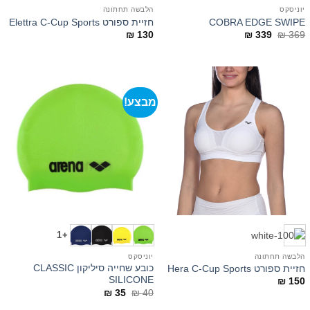
יוניסקס
הלבשה תחתונה
COBRA EDGE SWIPE
חזיית ספורט Elettra C-Cup Sports
המחיר
המחיר
₪
130
₪
339
₪
369
המקורי
הנוכחי
היה:
הוא:
₪ 339.
₪ 369.
מבצע!
+1
הלבשה תחתונה
יוניסקס
כובע שחייה סיליקון CLASSIC
חזיית ספורט Hera C-Cup Sports
SILICONE
₪
150
המחיר
המחיר
₪
35
₪
40
המקורי
הנוכחי