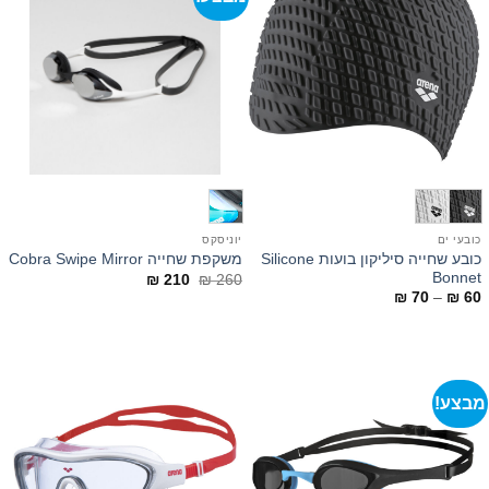
כובעי ים
יוניסקס
כובע שחייה סיליקון בועות Silicone
משקפת שחייה Cobra Swipe Mirror
Bonnet
המחיר
המחיר
₪
210
₪
260
המקורי
הנוכחי
טווח
₪
70
–
₪
60
היה:
הוא:
מחירים:
₪ 210.
₪ 260.
עד
מבצע!