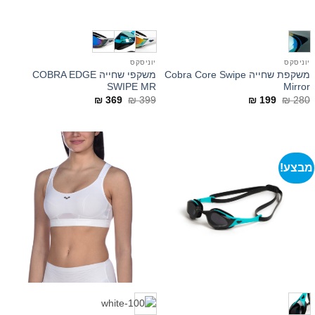
יוניסקס
יוניסקס
משקפת שחייה Cobra Core Swipe
משקפי שחייה COBRA EDGE
SWIPE MR
Mirror
המחיר
המחיר
המחיר
המחיר
₪
369
₪
399
₪
199
₪
280
המקורי
הנוכחי
המקורי
הנוכחי
היה:
הוא:
היה:
הוא:
₪ 369.
₪ 399.
₪ 199.
₪ 280.
מבצע!