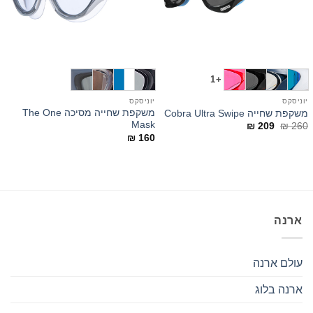
+1
יוניסקס
יוניסקס
משקפת שחייה מסיכה The One
משקפת שחייה Cobra Ultra Swipe
Mask
המחיר
המחיר
₪
209
₪
260
המקורי
הנוכחי
₪
160
היה:
הוא:
₪ 209.
₪ 260.
ארנה
עולם ארנה
ארנה בלוג