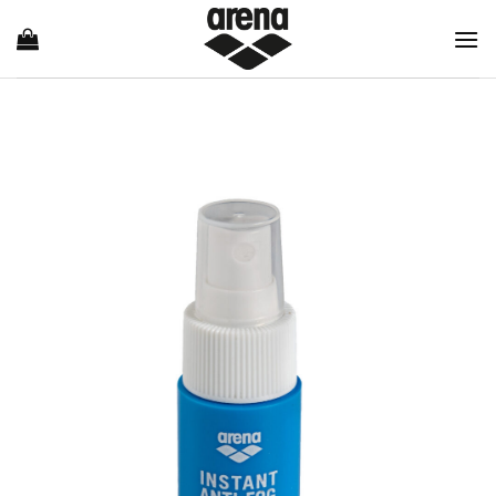
Ski
t
conten