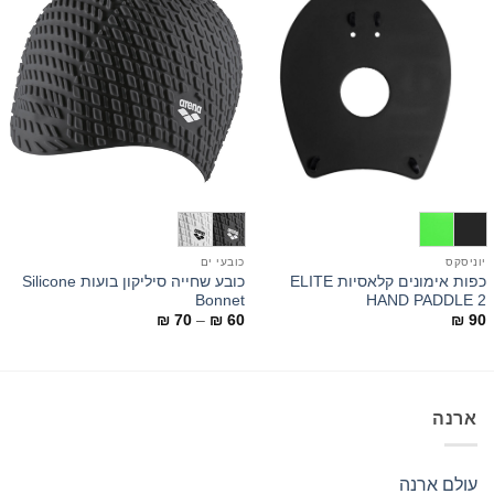
יוניסקס
כובעי ים
י
כפות אימונים קלאסיות ELITE
כובע שחייה סיליקון בועות Silicone
מ
Bonnet
HAND PADDLE 2
0
טווח
₪
70
–
₪
60
₪
90
מחירים:
עד
ארנה
עולם ארנה