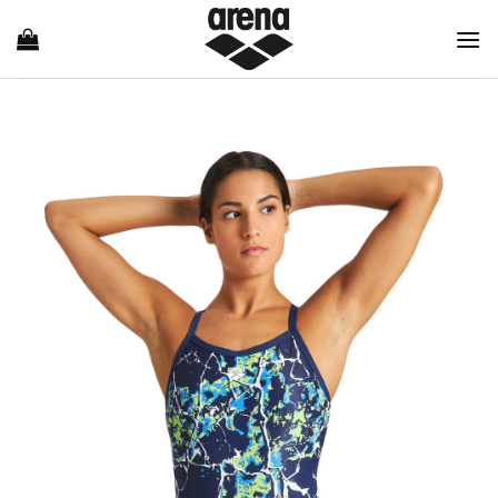
Ski
t
conten