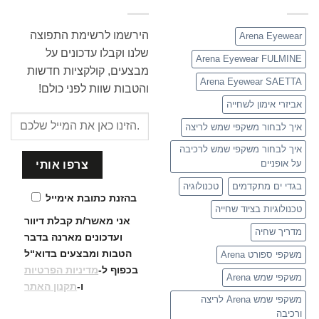
הירשמו לרשימת התפוצה
Arena Eyewear
שלנו וקבלו עדכונים על
Arena Eyewear FULMINE
מבצעים, קולקציות חדשות
Arena Eyewear SAETTA
והטבות שוות לפני כולם!
אביזרי אימון לשחייה
איך לבחור משקפי שמש לריצה
איך לבחור משקפי שמש לרכיבה
על אופניים
בגדי ים מתקדמים
טכנולוגיה
בהזנת כתובת אימייל
טכנולוגיות בציוד שחייה
אני מאשר/ת קבלת דיוור
מדריך שחיה
ועדכונים
מארנה בדבר
הטבות ומבצעים בדוא“ל
משקפי ספורט Arena
בכפוף ל-
מדיניות הפרטיות
משקפי שמש Arena
ו-
תקנון האתר
משקפי שמש Arena לריצה
ורכיבה