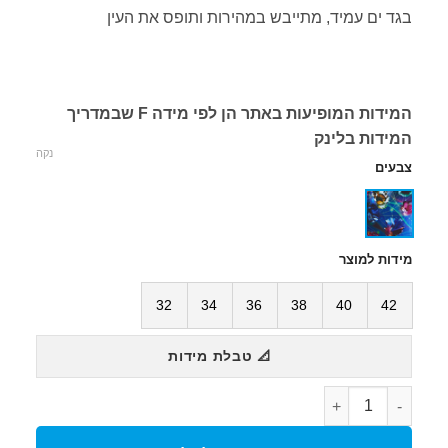
בגד ים עמיד, מתייבש במהירות ותופס את העין
המידות המופיעות באתר הן לפי מידה F שבמדריך
המידות בלינק
נקה
צבעים
מידות למוצר
32
34
36
38
40
42
📐 טבלת מידות
כמות של בגד ים נשים Allover Challenge Back