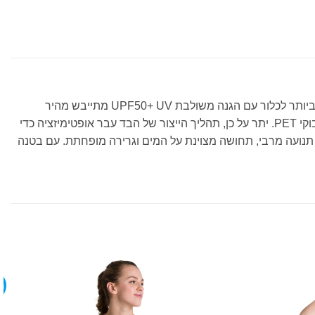
בגד הים Allover Challenge Back המסוגנן והעמיד במיוחד של Arena מושלם עבור שחיינים רגילים ותחרותיים. בד MaxLife Eco עמיד ביותר לכלור עם הגנה משולבת UPF50+ UV מתייבש מהיר
במיוחד ועמיד לאורך זמן. אבולוציה ידידותית לסביבה זו של בד MaxLife של ארנה מכילה לפחות 50% פוליאסטר ממוחזר המתקבל מבקבוקי PET. יתר על כן, תהליך הייצור של הבד עבר אופטימיזציה כדי
ה מספקים חופש תנועה מרבי, תחושה מצוינת על המים וגרירה מופחתת. עם בטנה
מ