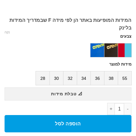
מחירים:
עד
המידות המופיעות באתר הן לפי מידה F שבמדריך המידות
בלינק
נקה
צבעים
מידות למוצר
28
30
32
34
36
38
55
📐 טבלת מידות
כמות של בגד ים תחרותי נשים גב סגור POWERSKIN CARBON AIR2 CB
הוספה לסל