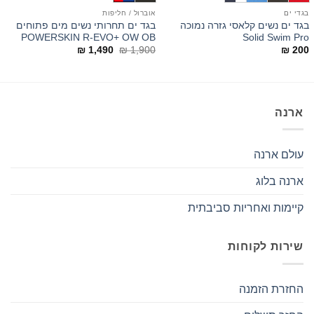
בגדי ים
אוברול / חליפות
ב
בגד ים נשים קלאסי גזרה נמוכה
בגד ים תחרותי נשים מים פתוחים
S
POWERSKIN R-EVO+ OW OB
Solid Swim Pro
המחיר
המחיר
0
₪
1,490
₪
1,900
₪
200
המקורי
הנוכחי
היה:
הוא:
₪ 1,490.
₪ 1,900.
ארנה
עולם ארנה
ארנה בלוג
קיימות ואחריות סביבתית
שירות לקוחות
החזרת הזמנה