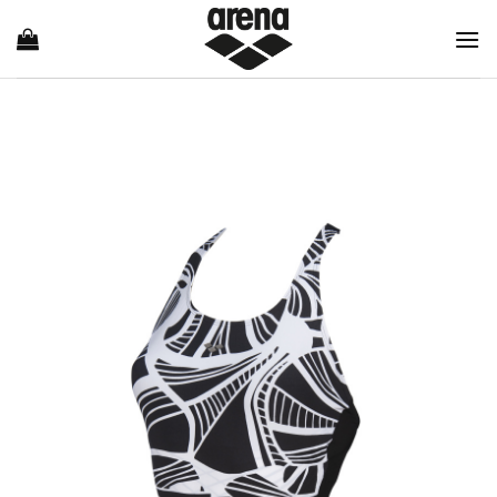
Ski
t
conten