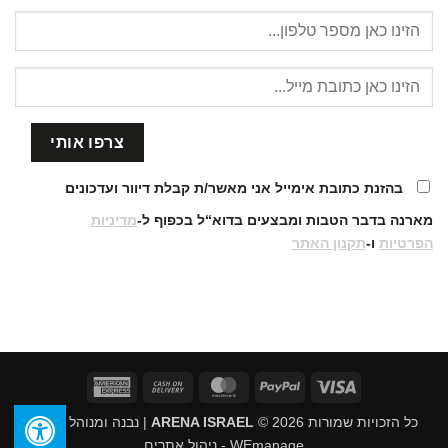
בהזנת כתובת אימייל אני מאשר/ת קבלת דיוור ועדכונים
מארנה בדבר הטבות ומבצעים בדוא“ל בכפוף ל-
מדיניות
הפרטיות
ו-
תקנון האתר
American
Cash
MasterCard
PayPal
Visa
Express
On
כל הזכויות שמורות 2026 ©
ARENA ISRAEL
| נבנה ומנוהל על ידי
Delivery
WEmanage - ניהול אתרים