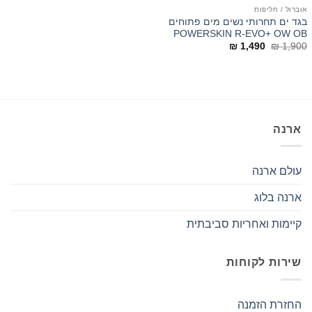
אוברול / חליפות
בגד ים תחרותי נשים מים פתוחים
POWERSKIN R-EVO+ OW OB
המחיר
המחיר
₪
1,490
₪
1,900
המקורי
הנוכחי
היה:
הוא:
₪ 1,490.
₪ 1,900.
ארנה
עולם ארנה
ארנה בלוג
קיימות ואחריות סביבתית
שירות לקוחות
החזרת הזמנה