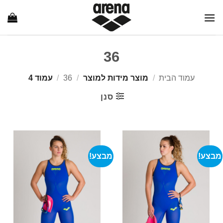
Ski
t
conten
36
עמוד הבית
/
מוצר מידות למוצר
/
36
/
עמוד 4
סנן
מבצע!
מבצע!