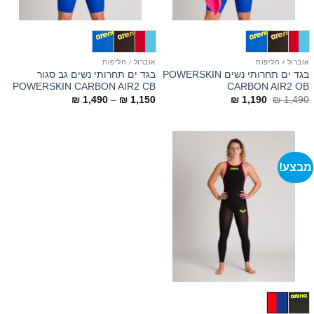
אוברול / חליפות
אוברול / חליפות
בגד ים תחרותי נשים POWERSKIN
בגד ים תחרותי נשים גב סגור
POWERSKIN CARBON AIR2 CB
CARBON AIR2 OB
המחיר
המחיר
טווח
₪
1,490
–
₪
1,150
₪
1,190
₪
1,490
המקורי
הנוכחי
מחירים:
היה:
הוא:
₪ 1,490.
₪ 1,190.
עד
מבצע!