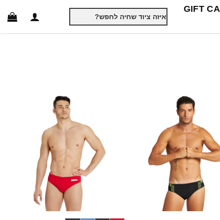
GIFT C
חיפוש
עבור:
+
+