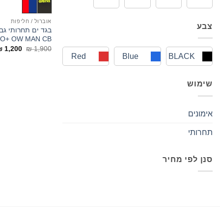
אוברול / חליפות
צבע
בגד ים תחרותי גב
VO+ OW MAN CB
המחיר
₪
1,200
₪
1,900
המקורי
Red
Blue
BLACK
היה:
₪ 1,900.
שימוש
אימונים
תחרותי
סנן לפי מחיר
מחיר
מחיר
מינימלי
מקסימלי