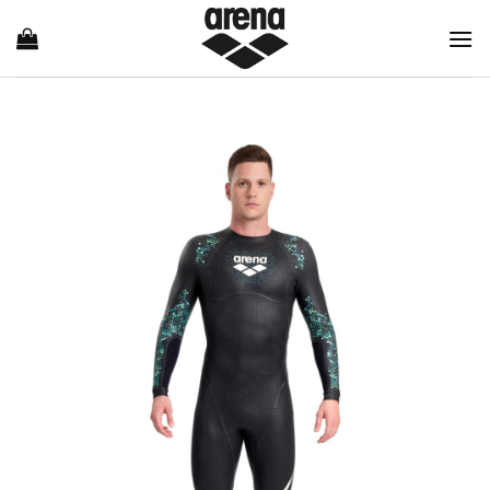
Ski
t
conten