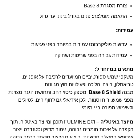
צורת מסגרת Base 8
התאמה מומלצת: פנים בגודל בינוני עד גדול
עמידות
:
עדשות פוליקרבונט עמידות במיוחד בפני פגיעות
עמידות גבוהה בפני שריטות ושחיקה
מתאים במיוחד ל
:
משקפי שמש ספורטיביים המיועדים לרכיבה על אופניים,
טריאתלון, ריצה, הליכה ופעילויות חוץ מגוונות.
מבנה
Base 8 Shield
מספק כיסוי רחב ותחושת הגנה מצוינת
מפני שמש, רוח וסנוור, ולכן אידיאלי גם לחוף הים, לטיולים
ולשימוש ספורטיבי יומיומי.
מיוצר באיטליה
– דגם FULMINE תוכנן ומיוצר באיטליה. תוך
הקפדה על איכות חומרים גבוהה, גימור מדויק וסטנדרט ייצור
אירופאי המשלב חדשנות, ביצועים ועיצוב מוקפד ברמה גבוהה.