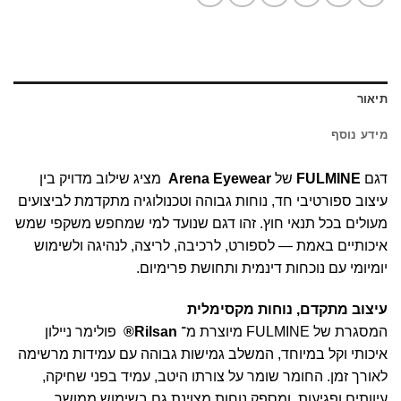
תיאור
מידע נוסף
דגם
FULMINE
של
Arena Eyewear
מציג שילוב מדויק בין
עיצוב ספורטיבי חד, נוחות גבוהה וטכנולוגיה מתקדמת לביצועים
מעולים בכל תנאי חוץ. זהו דגם שנועד למי שמחפש משקפי שמש
איכותיים באמת — לספורט, לרכיבה, לריצה, לנהיגה ולשימוש
יומיומי עם נוכחות דינמית ותחושת פרימיום.
עיצוב מתקדם, נוחות מקסימלית
המסגרת של FULMINE מיוצרת מ־
Rilsan®
פולימר ניילון
איכותי וקל במיוחד, המשלב גמישות גבוהה עם עמידות מרשימה
לאורך זמן. החומר שומר על צורתו היטב, עמיד בפני שחיקה,
עיוותים ופגיעות, ומספק נוחות מצוינת גם בשימוש ממושך.