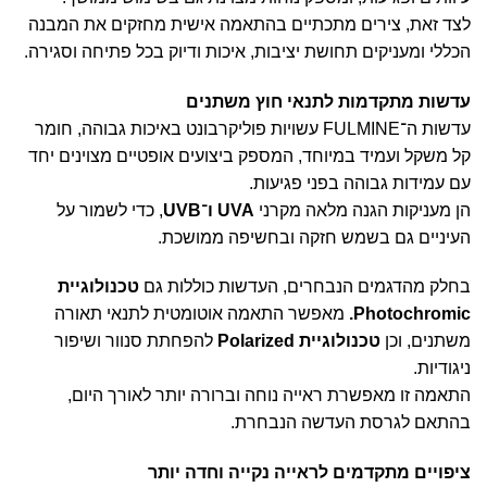
לצד זאת, צירים מתכתיים בהתאמה אישית מחזקים את המבנה
הכללי ומעניקים תחושת יציבות, איכות ודיוק בכל פתיחה וסגירה.
עדשות מתקדמות לתנאי חוץ משתנים
עדשות ה־FULMINE עשויות פוליקרבונט באיכות גבוהה, חומר
קל משקל ועמיד במיוחד, המספק ביצועים אופטיים מצוינים יחד
עם עמידות גבוהה בפני פגיעות.
הן מעניקות הגנה מלאה מקרני
UVA
ו־
UVB
, כדי לשמור על
העיניים גם בשמש חזקה ובחשיפה ממושכת.
בחלק מהדגמים הנבחרים, העדשות כוללות גם
טכנולוגיית
Photochromic.
מאפשר התאמה אוטומטית לתנאי תאורה
משתנים, וכן
טכנולוגיית
Polarized
להפחתת סנוור ושיפור
ניגודיות.
התאמה זו מאפשרת ראייה נוחה וברורה יותר לאורך היום,
בהתאם לגרסת העדשה הנבחרת.
ציפויים מתקדמים לראייה נקייה וחדה יותר