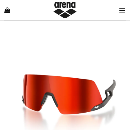
Ski
t
conten