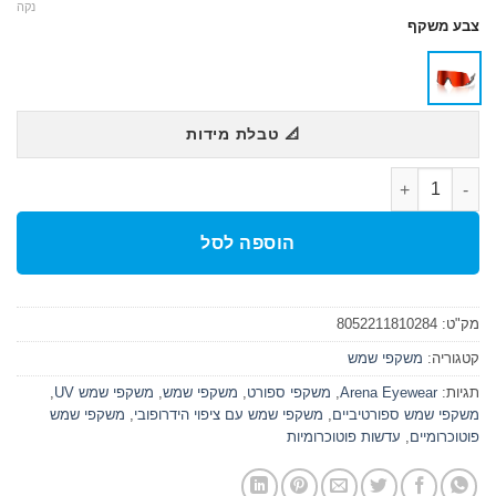
נקה
צבע משקף
📐 טבלת מידות
כמות של FULMINE | BLACK PHOTOCHROMIC RED
הוספה לסל
מק"ט:
8052211810284
קטגוריה:
משקפי שמש
תגיות:
Arena Eyewear
,
משקפי ספורט
,
משקפי שמש
,
משקפי שמש UV
,
משקפי שמש ספורטיביים
,
משקפי שמש עם ציפוי הידרופובי
,
משקפי שמש
פוטוכרומיים
,
עדשות פוטוכרומיות