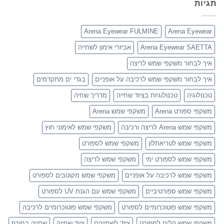
תגיות
Arena Eyewear FULMINE
Arena Eyewear
Arena Eyewear SAETTA
אביזרי אימון לשחייה
איך לבחור משקפי שמש לריצה
איך לבחור משקפי שמש לרכיבה על אופניים
בגדי ים מתקדמים
טכנולוגיה
טכנולוגיות בציוד שחייה
מדריך שחיה
משקפי ספורט Arena
משקפי שמש Arena
משקפי שמש Arena לריצה ורכיבה
משקפי שמש לאימוני חוץ
משקפי שמש לטריאתלון
משקפי שמש לספורט
משקפי שמש לספורט ימי
משקפי שמש לריצה
משקפי שמש לרכיבה על אופניים
משקפי שמש מקוטבים לספורט
משקפי שמש ספורטיביים
משקפי שמש עם הגנת UV לספורט
משקפי שמש פוטוכרומיים לספורט
משקפי שמש פוטוכרומיים לרכיבה
משקפי שמש קלים לספורט
ציוד לשחיינים
ציוד שחייה
שחייה בחורף