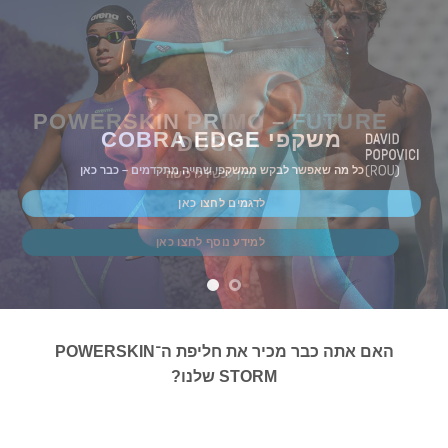
POWERSKIN PRIMO – FUTURE
משקפי COBRA EDGE
DUSK
כל מה שאפשר לבקש ממשקפי שחייה מתקדמים – כבר כאן
זמין עכשיו לרכישה
לדגמים לחצו כאן
למידע נוסף לחצו כאן
האם אתה כבר מכיר את חליפת ה־POWERSKIN
STORM שלנו?