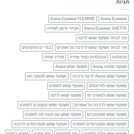
תגיות
Arena Eyewear FULMINE
Arena Eyewear
Arena Eyewear SAETTA
אביזרי אימון לשחייה
איך לבחור משקפי שמש לריצה
איך לבחור משקפי שמש לרכיבה על אופניים
בגדי ים מתקדמים
טכנולוגיה
טכנולוגיות בציוד שחייה
מדריך שחיה
משקפי ספורט Arena
משקפי שמש Arena
משקפי שמש Arena לריצה ורכיבה
משקפי שמש לאימוני חוץ
משקפי שמש לטריאתלון
משקפי שמש לספורט
משקפי שמש לספורט ימי
משקפי שמש לריצה
משקפי שמש לרכיבה על אופניים
משקפי שמש מקוטבים לספורט
משקפי שמש ספורטיביים
משקפי שמש עם הגנת UV לספורט
משקפי שמש פוטוכרומיים לספורט
משקפי שמש פוטוכרומיים לרכיבה
משקפי שמש קלים לספורט
ציוד לשחיינים
ציוד שחייה
שחייה בחורף