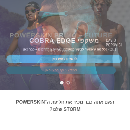
POWERSKIN PRIMO – FUTURE
משקפי COBRA EDGE
DUSK
כל מה שאפשר לבקש ממשקפי שחייה מתקדמים – כבר כאן
זמין עכשיו לרכישה
לדגמים לחצו כאן
למידע נוסף לחצו כאן
האם אתה כבר מכיר את חליפת ה־POWERSKIN
STORM שלנו?