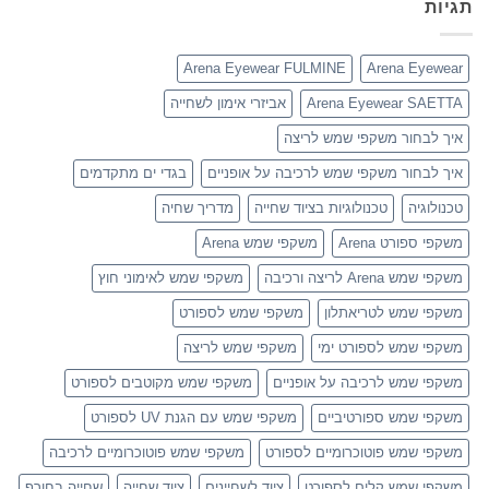
תגיות
Arena Eyewear FULMINE
Arena Eyewear
Arena Eyewear SAETTA
אביזרי אימון לשחייה
איך לבחור משקפי שמש לריצה
איך לבחור משקפי שמש לרכיבה על אופניים
בגדי ים מתקדמים
טכנולוגיה
טכנולוגיות בציוד שחייה
מדריך שחיה
משקפי ספורט Arena
משקפי שמש Arena
משקפי שמש Arena לריצה ורכיבה
משקפי שמש לאימוני חוץ
משקפי שמש לטריאתלון
משקפי שמש לספורט
משקפי שמש לספורט ימי
משקפי שמש לריצה
משקפי שמש לרכיבה על אופניים
משקפי שמש מקוטבים לספורט
משקפי שמש ספורטיביים
משקפי שמש עם הגנת UV לספורט
משקפי שמש פוטוכרומיים לספורט
משקפי שמש פוטוכרומיים לרכיבה
משקפי שמש קלים לספורט
ציוד לשחיינים
ציוד שחייה
שחייה בחורף