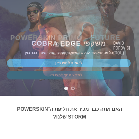
POWERSKIN PRIMO – FUTURE
משקפי COBRA EDGE
DUSK
כל מה שאפשר לבקש ממשקפי שחייה מתקדמים – כבר כאן
זמין עכשיו לרכישה
לדגמים לחצו כאן
למידע נוסף לחצו כאן
האם אתה כבר מכיר את חליפת ה־POWERSKIN
STORM שלנו?