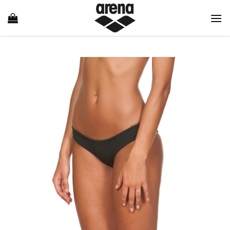
Ski
t
conten