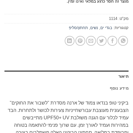
מוצר זה חסר כרגע במלאי ואינו זמין.
מק"ט:
1114
קטגוריות:
בגדי ים
,
נשים
,
תחתון/סליפ
תיאור
מידע נוסף
ביקיני טופ בנדאו צמוד של ארנה מסדרת "לשבור את החוקים"
הצבעונית מעוצבת עבורשחייניות צעירות לכושר ולתחרות. הבד
עמיד לכלור עם הגנה משולבת UPF50+ UV מתייבשים
במהירות ועמיד לאורך זמן. עם שרוך פנימי להתאמה בטוחה
ומרופדת במלואה, תחתוני הביקיני האלה משתלבים בצורה