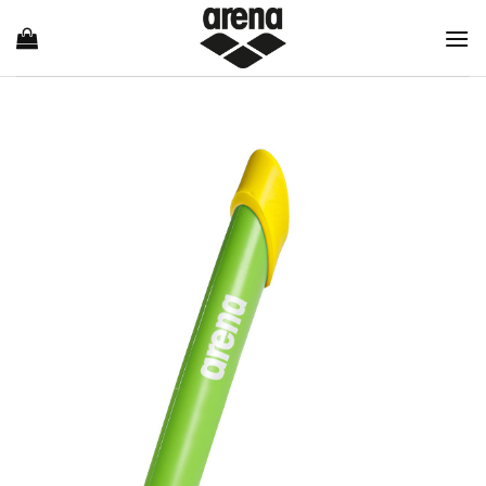
Ski
t
conten