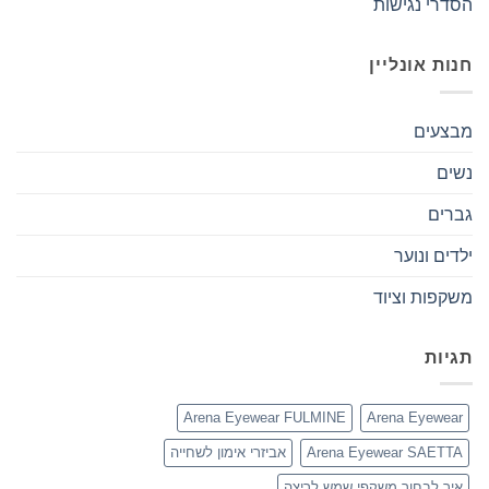
הסדרי נגישות
חנות אונליין
מבצעים
נשים
גברים
ילדים ונוער
משקפות וציוד
תגיות
Arena Eyewear FULMINE
Arena Eyewear
Arena Eyewear SAETTA
אביזרי אימון לשחייה
איך לבחור משקפי שמש לריצה