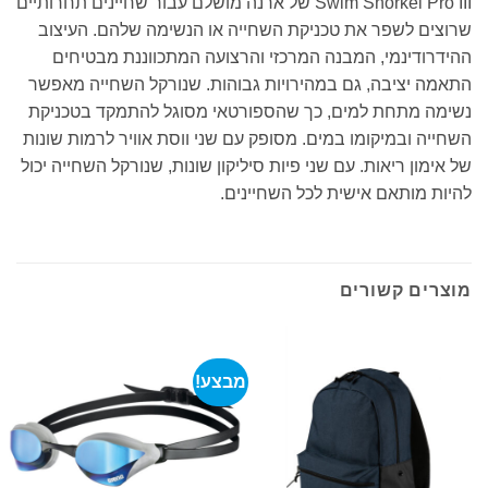
Swim Snorkel Pro III של ארנה מושלם עבור שחיינים תחרותיים
שרוצים לשפר את טכניקת השחייה או הנשימה שלהם. העיצוב
ההידרודינמי, המבנה המרכזי והרצועה המתכווננת מבטיחים
התאמה יציבה, גם במהירויות גבוהות. שנורקל השחייה מאפשר
נשימה מתחת למים, כך שהספורטאי מסוגל להתמקד בטכניקת
השחייה ובמיקומו במים. מסופק עם שני ווסת אוויר לרמות שונות
של אימון ריאות. עם שני פיות סיליקון שונות, שנורקל השחייה יכול
להיות מותאם אישית לכל השחיינים.
מוצרים קשורים
מבצע!