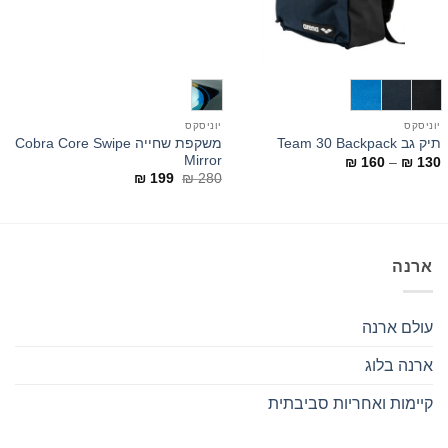
יוניסקס
יוניסקס
כ
משקפת שחייה Cobra Core Swipe
תיק גב Team 30 Backpack
t
Mirror
טווח
₪
160
–
₪
130
מחירים:
המחיר
המחיר
0
₪
199
₪
280
המקורי
הנוכחי
עד
היה:
הוא:
₪ 199.
₪ 280.
ארנה
עולם ארנה
ארנה בלוג
קיימות ואחריות סביבתית