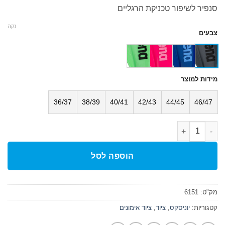
המקורי
הנוכחי
סנפיר לשיפור טכניקת הרגליים
היה:
הוא:
₪ 249.
₪ 280.
נקה
צבעים
מידות למוצר
36/37
38/39
40/41
42/43
44/45
46/47
כמות של סנפירים אימונים (זומרס) מקצועי Powerfin Pro
הוספה לסל
מק"ט:
6151
קטגוריות:
יוניסקס
,
ציוד
,
ציוד אימונים