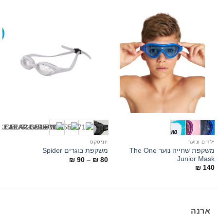
מ
+1
ילדים ונוער
יוניסקס
י
משקפת שחייה נוער The One
משקפת בוגרים Spider
E
Junior Mask
טווח
₪
90
–
₪
80
מחירים:
0
₪
140
עד
ארנה