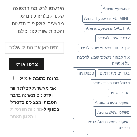
הירשמו לרשימת התפוצה
Arena Eyewear
שלנו וקבלו עדכונים על
Arena Eyewear FULMINE
מבצעים, קולקציות חדשות
Arena Eyewear SAETTA
והטבות שוות לפני כולם!
אביזרי אימון לשחייה
איך לבחור משקפי שמש לריצה
איך לבחור משקפי שמש לרכיבה
על אופניים
בגדי ים מתקדמים
טכנולוגיה
בהזנת כתובת אימייל
טכנולוגיות בציוד שחייה
אני מאשר/ת קבלת דיוור
מדריך שחיה
ועדכונים
מארנה בדבר
הטבות ומבצעים בדוא“ל
משקפי ספורט Arena
בכפוף ל-
מדיניות הפרטיות
משקפי שמש Arena
ו-
תקנון האתר
משקפי שמש Arena לריצה
ורכיבה