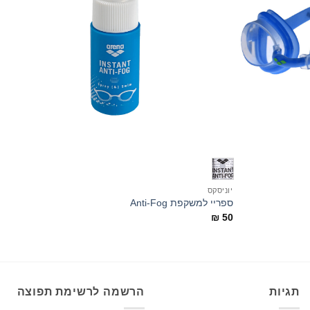
+
+
יוניסקס
י
ספריי למשקפת Anti-Fog
מש
0
₪
50
תגיות
הרשמה לרשימת תפוצה