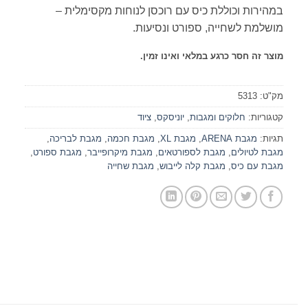
במהירות וכוללת כיס עם רוכסן לנוחות מקסימלית –
מושלמת לשחייה, ספורט ונסיעות.
מוצר זה חסר כרגע במלאי ואינו זמין.
מק"ט:
5313
קטגוריות:
חלוקים ומגבות
,
יוניסקס
,
ציוד
תגיות:
מגבת ARENA
,
מגבת XL
,
מגבת חכמה
,
מגבת לבריכה
,
מגבת לטיולים
,
מגבת לספורטאים
,
מגבת מיקרופייבר
,
מגבת ספורט
,
מגבת עם כיס
,
מגבת קלה לייבוש
,
מגבת שחייה