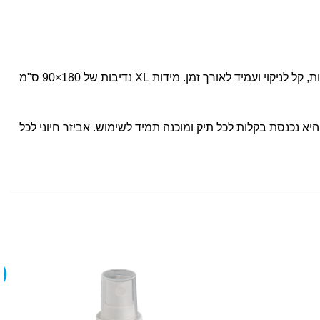
מגבת ספורט חכמה ומתקדמת, המתאימה במיוחד לשחיינים, מטיילים וספורטאים. בד המיקרופייבר ממנו עשויה המגבת מתייבש במהירות, קל לניקוי ועמיד לאורך זמן. מידות XL נדיבות של 180×90 ס"מ
א נכנסת בקלות לכל תיק ומוכנה תמיד לשימוש. אביזר חיוני לכל
מ