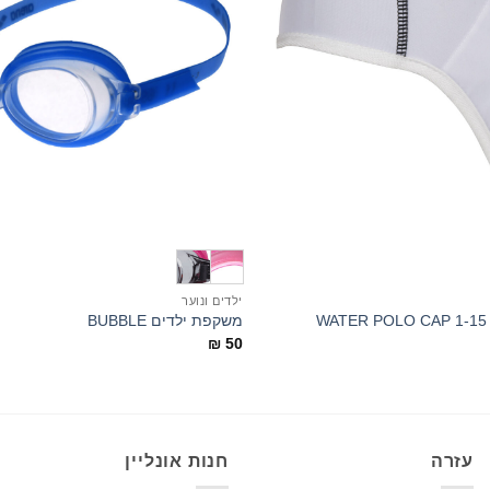
+
ילדים ונוער
סט כובעי כדורמים WATER POLO CAP 1-15
משקפת ילדים BUBBLE
₪
50
עזרה
חנות אונליין