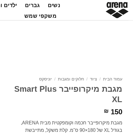
Ski
נשים
גברים
ילדים ו
t
משקפי שמש
conten
עמוד הבית
/
ציוד
/
חלוקים ומגבות
/
יוניסקס
מגבת מיקרופייבר Smart Plus
XL
150
₪
מגבת מיקרופייבר חכמה וקומפקטית מבית ARENA,
בגודל XL של 180×90 ס"מ. קלת משקל, מתייבשת