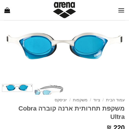
Ski
t
conten
עמוד הבית
/
ציוד
/
משקפות
/
יוניסקס
משקפת תחרותית ארנה קוברה Cobra
Ultra
220
₪