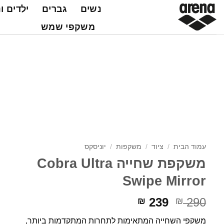
Ski
נשים
גברים
ילדים ו
t
משקפי שמש
conten
עמוד הבית
/
ציוד
/
משקפות
/
יוניסקס
משקפת שחייה Cobra Ultra
Swipe Mirror
המחיר
המחיר
239
290
₪
₪
המקורי
הנוכחי
משקפי השחייה המתאימות לתחרות המתקדמות ביותר,