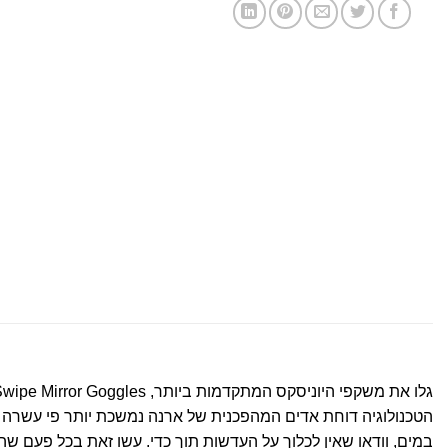
גלו את משקפי היוניסקס המתקדמות ביותר, Cobra Ultra Swipe Mirror Goggles. הם מושלמים עבור שחיינים תחרותיים ומאושרים על ידי FINA.
הטכנולוגיה דוחת אדים המהפכנית של ארנה נמשכת יותר פי עשר
במים, וודאו שאין לכלוך על העדשות תוך כדי. עשו זאת בכל פעם שה