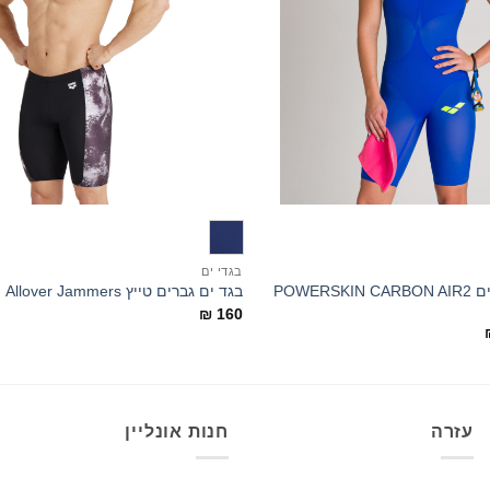
+
בגדי ים
בגד ים תחרותי נשים POWERSKIN CARBON AIR2
בגד ים גברים טייץ Allover Jammers
₪
160
המחיר
הנוכחי
הוא:
₪ 1,190.
עזרה
חנות אונליין