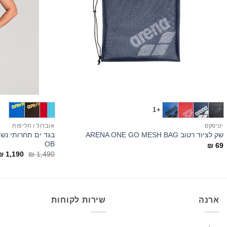
+
+1
יוניסקס
אוברול / חליפות
שק לציוד רטוב ARENA ONE GO MESH BAG
OB
₪
69
המחיר
₪
1,190
₪
1,490
המקורי
היה:
₪ 1,490.
ארנה
שירות לקוחות