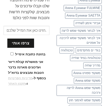
הירשמו לרשימת התפוצה
Arena Eyewear
שלנו וקבלו עדכונים על
Arena Eyewear FULMINE
מבצעים, קולקציות חדשות
Arena Eyewear SAETTA
והטבות שוות לפני כולם!
אביזרי אימון לשחייה
איך לבחור משקפי שמש לריצה
איך לבחור משקפי שמש לרכיבה
על אופניים
בגדי ים מתקדמים
טכנולוגיה
בהזנת כתובת אימייל
טכנולוגיות בציוד שחייה
אני מאשר/ת קבלת דיוור
מדריך שחיה
ועדכונים
מארנה בדבר
הטבות ומבצעים בדוא“ל
משקפי ספורט Arena
בכפוף ל-
מדיניות הפרטיות
משקפי שמש Arena
ו-
תקנון האתר
משקפי שמש Arena לריצה
ורכיבה
משקפי שמש לאימוני חוץ