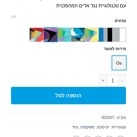
היה:
הוא:
עם טכנולוגיית נגד אדים המהפכנית
₪ 239.
₪ 290.
נקה
צבעים
מידות למוצר
Os
כמות של משקפת שחייה Cobra Ultra Swipe Mirror
הוספה לסל
מק"ט:
002507
קטגוריות:
יוניסקס
,
משקפות
,
ציוד