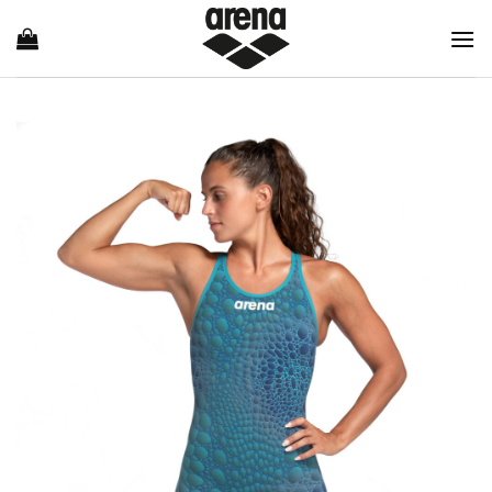
Ski
t
conten