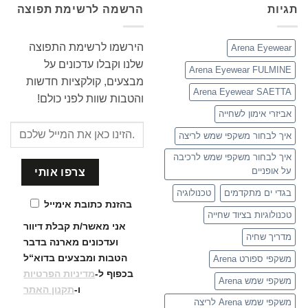
תגיות
הרשמה לרשימת תפוצה
הירשמו לרשימת התפוצה
Arena Eyewear
שלנו וקבלו עדכונים על
Arena Eyewear FULMINE
מבצעים, קולקציות חדשות
Arena Eyewear SAETTA
והטבות שוות לפני כולם!
אביזרי אימון לשחייה
איך לבחור משקפי שמש לריצה
איך לבחור משקפי שמש לרכיבה
על אופניים
בגדי ים מתקדמים
טכנולוגיה
בהזנת כתובת אימייל
טכנולוגיות בציוד שחייה
אני מאשר/ת קבלת דיוור
מדריך שחיה
ועדכונים
מארנה בדבר
הטבות ומבצעים בדוא“ל
משקפי ספורט Arena
בכפוף ל-
מדיניות הפרטיות
משקפי שמש Arena
ו-
תקנון האתר
משקפי שמש Arena לריצה