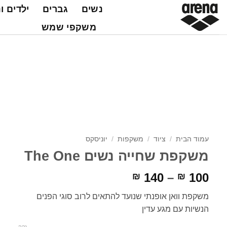
Ski
נשים
גברים
ילדים ו
t
משקפי שמש
conten
עמוד הבית
/
ציוד
/
משקפות
/
יוניסקס
משקפת שחייה נשים The One
טווח
140
–
100
₪
₪
מחירים:
משקפת וואן אופנתי שנועד להתאים לרוב סוגי הפנים
הנשיות עם מגע עדין
עד
נקה