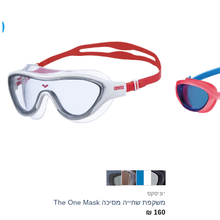
מ
+
+
יוניסקס
י
משקפת שחייה מסיכה The One Mask
מש
0
₪
160