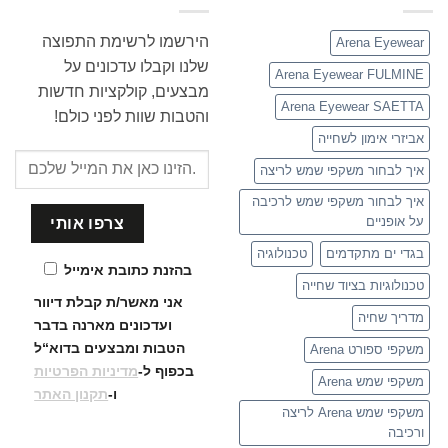
הירשמו לרשימת התפוצה
Arena Eyewear
שלנו וקבלו עדכונים על
Arena Eyewear FULMINE
מבצעים, קולקציות חדשות
Arena Eyewear SAETTA
והטבות שוות לפני כולם!
אביזרי אימון לשחייה
איך לבחור משקפי שמש לריצה
איך לבחור משקפי שמש לרכיבה
על אופניים
בגדי ים מתקדמים
טכנולוגיה
בהזנת כתובת אימייל
טכנולוגיות בציוד שחייה
אני מאשר/ת קבלת דיוור
מדריך שחיה
ועדכונים
מארנה בדבר
הטבות ומבצעים בדוא“ל
משקפי ספורט Arena
בכפוף ל-
מדיניות הפרטיות
משקפי שמש Arena
ו-
תקנון האתר
משקפי שמש Arena לריצה
ורכיבה