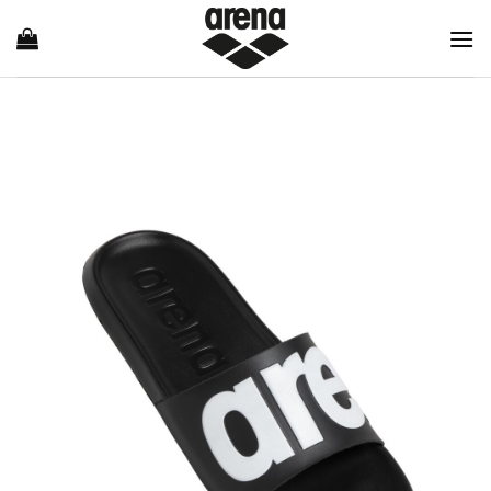
Ski
t
conten