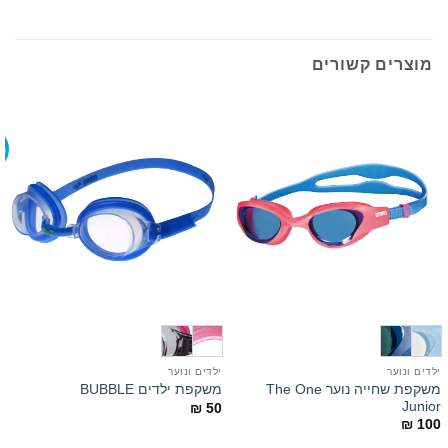
מוצרים קשורים
מ
ילדים ונוער
ילדים ונוער
י
משקפת שחייה נוער The One
משקפת ילדים BUBBLE
r
Junior
₪
50
0
₪
100