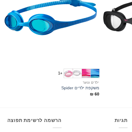
+
+
+1
ילדים ונוער
י
משקפת ילדים Spider
א
0
₪
60
תגיות
הרשמה לרשימת תפוצה