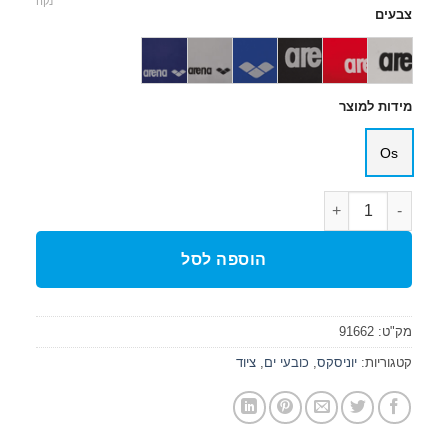
נקה
צבעים
מידות למוצר
Os
כמות של כובע שחייה סיליקון CLASSIC SILICONE
הוספה לסל
מק"ט:
91662
קטגוריות:
יוניסקס
,
כובעי ים
,
ציוד