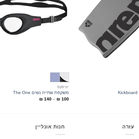
+
יוניסקס
K
משקפת שחייה נשים The One
טווח
₪
140
–
₪
100
מחירים:
עד
עזרה
חנות אונליין