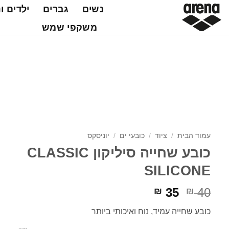
Ski
נשים
גברים
ילדים ו
t
משקפי שמש
conten
עמוד הבית
/
ציוד
/
כובעי ים
/
יוניסקס
כובע שחייה סיליקון CLASSIC
SILICONE
המחיר
המחיר
35
40
₪
₪
המקורי
הנוכחי
כובע שחייה עמיד, נוח ואיכותי ביותר
היה:
הוא:
₪ 35.
₪ 40.