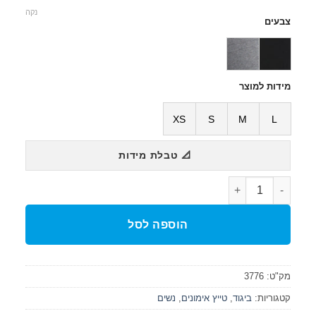
נקה
צבעים
מידות למוצר
XS
S
M
L
📐 טבלת מידות
כמות של טיץ נשים אימונים 3/4 Te Corsaire
הוספה לסל
מק"ט:
3776
קטגוריות:
ביגוד
,
טייץ אימונים
,
נשים