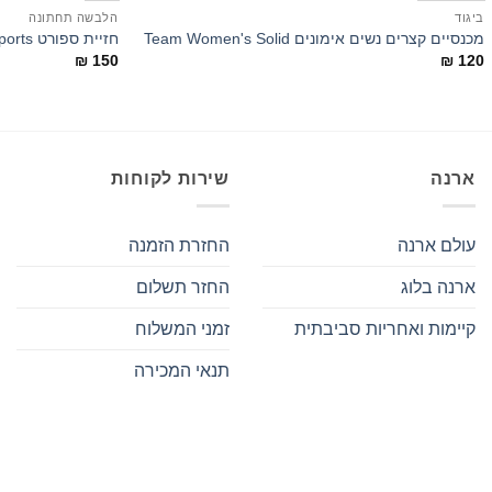
ביגוד
הלבשה תחתונה
מכנסיים קצרים נשים אימונים Team Women's Solid
חזיית ספורט Hera C-Cup Sports
₪
150
₪
120
ארנה
שירות לקוחות
עולם ארנה
החזרת הזמנה
ארנה בלוג
החזר תשלום
קיימות ואחריות סביבתית
זמני המשלוח
תנאי המכירה