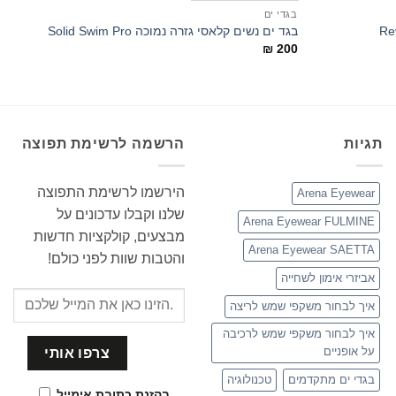
בגדי ים
ב
בגד ים נשים קלאסי גזרה נמוכה Solid Swim Pro
ב
0
₪
200
תגיות
הרשמה לרשימת תפוצה
הירשמו לרשימת התפוצה
Arena Eyewear
שלנו וקבלו עדכונים על
Arena Eyewear FULMINE
מבצעים, קולקציות חדשות
Arena Eyewear SAETTA
והטבות שוות לפני כולם!
אביזרי אימון לשחייה
איך לבחור משקפי שמש לריצה
איך לבחור משקפי שמש לרכיבה
על אופניים
בגדי ים מתקדמים
טכנולוגיה
בהזנת כתובת אימייל