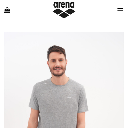
Ski
t
conten