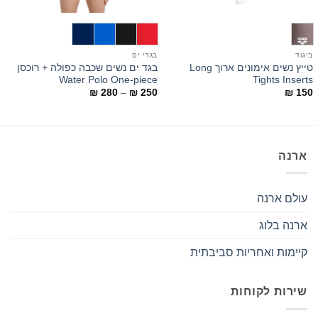
ביגוד
בגדי ים
ב
טייץ נשים אימונים ארוך Long
בגד ים נשים שכבה כפולה + רוכסן
u
Water Polo One-piece
Tights Inserts
טווח
0
₪
280
–
₪
250
₪
150
מחירים:
עד
ארנה
עולם ארנה
ארנה בלוג
קיימות ואחריות סביבתית
שירות לקוחות