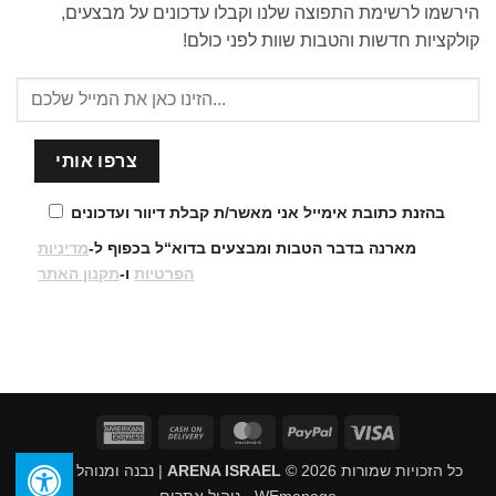
הירשמו לרשימת התפוצה שלנו וקבלו עדכונים על מבצעים,
קולקציות חדשות והטבות שוות לפני כולם!
בהזנת כתובת אימייל אני מאשר/ת קבלת דיוור ועדכונים
מארנה בדבר הטבות ומבצעים בדוא“ל בכפוף ל-
מדיניות
הפרטיות
ו-
תקנון האתר
American
Cash
MasterCard
PayPal
Visa
Express
On
כל הזכויות שמורות 2026 ©
ARENA ISRAEL
| נבנה ומנוהל על ידי
Delivery
WEmanage - ניהול אתרים