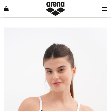
Ski
t
conten