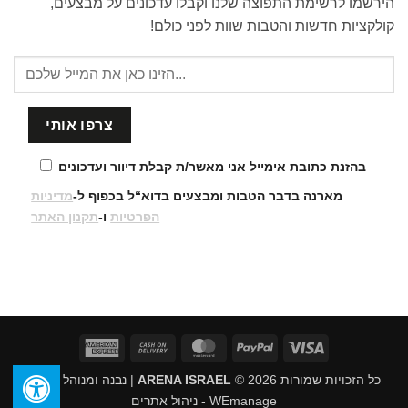
הירשמו לרשימת התפוצה שלנו וקבלו עדכונים על מבצעים,
קולקציות חדשות והטבות שוות לפני כולם!
בהזנת כתובת אימייל אני מאשר/ת קבלת דיוור ועדכונים
מארנה בדבר הטבות ומבצעים בדוא“ל בכפוף ל-
מדיניות
הפרטיות
ו-
תקנון האתר
American
Cash
MasterCard
PayPal
Visa
Express
On
כל הזכויות שמורות 2026 ©
ARENA ISRAEL
| נבנה ומנוהל על ידי
Delivery
WEmanage - ניהול אתרים