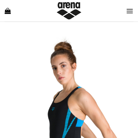
Ski
t
conten