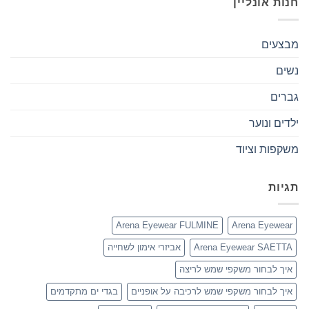
חנות אונליין
מבצעים
נשים
גברים
ילדים ונוער
משקפות וציוד
תגיות
Arena Eyewear FULMINE
Arena Eyewear
Arena Eyewear SAETTA
אביזרי אימון לשחייה
איך לבחור משקפי שמש לריצה
איך לבחור משקפי שמש לרכיבה על אופניים
בגדי ים מתקדמים