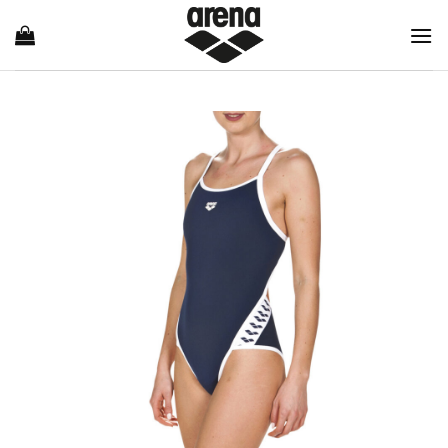
Ski
t
conten