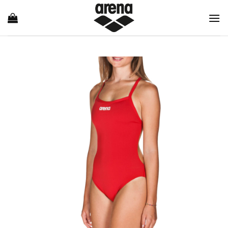
Ski
t
conten