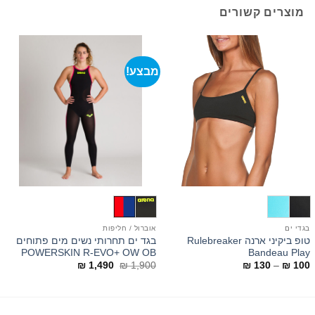
מוצרים קשורים
מבצע!
בגדי ים
אוברול / חליפות
ב
טופ ביקיני ארנה Rulebreaker
בגד ים תחרותי נשים מים פתוחים
e
POWERSKIN R-EVO+ OW OB
Bandeau Play
טווח
המחיר
המחיר
9
₪
1,490
₪
1,900
₪
130
–
₪
100
מחירים:
המקורי
הנוכחי
היה:
הוא:
עד
₪ 1,900.
₪ 1,490.