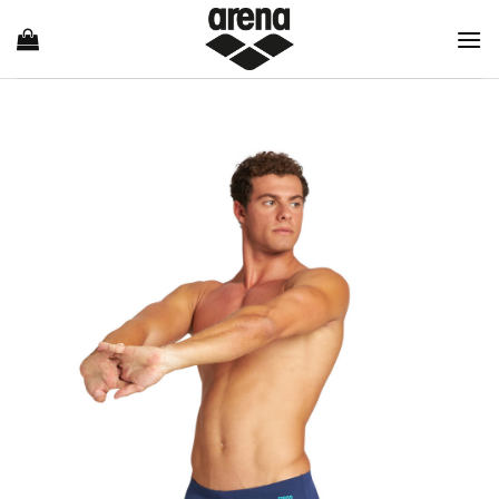
Ski
t
conten