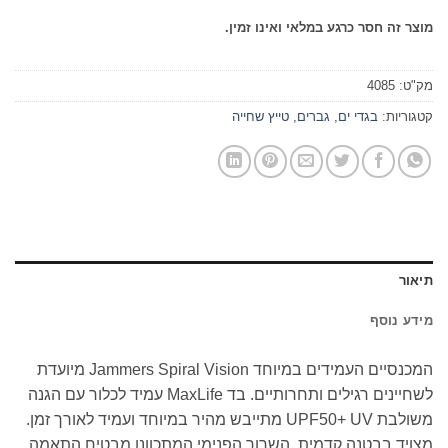
מוצר זה חסר כרגע במלאי ואינו זמין.
מק"ט:
4085
קטגוריות:
בגדי ים
,
גברים
,
טייץ שחייה
תיאור
מידע נוסף
המכנסיים העמידים במיוחד Jammers Spiral Vision מיועדת
לשחיינים רגילים ותחרותיים. בד MaxLife עמיד לכלור עם הגנה
משולבת UPF50+ UV מתייבש מהיר במיוחד ועמיד לאורך זמן.
מצויד בבטנה קדמית. השרוך הפנימי המתכוונן מבטיח התאמה