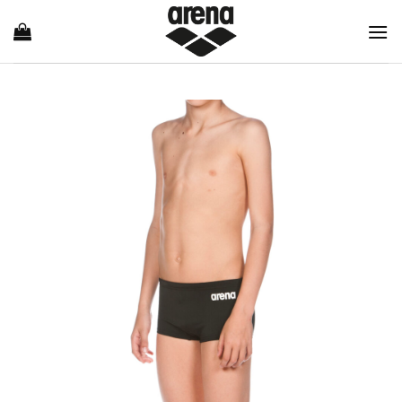
Ski
t
conten