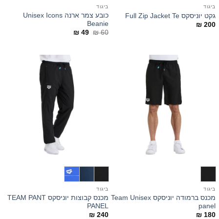
ביגוד
ביגוד
כובע צמר ארנה Unisex Icons
גקט יוניסקס Full Zip Jacket Te
Beanie
₪
200
המחיר
המחיר
₪
49
₪
60
המקורי
הנוכחי
היה:
הוא:
₪ 49.
₪ 60.
ביגוד
ביגוד
מכנס ברמודה יוניסקס Team Unisex
מכנס קבוצות יוניסקס TEAM PANT
PANEL
panel
₪
240
₪
180