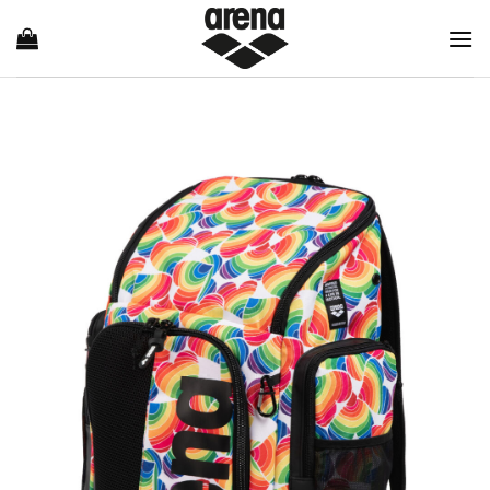
Ski
t
conten