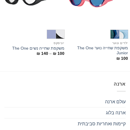
ילדים ונוער
יוניסקס
י
משקפת שחייה נוער The One
משקפת שחייה נשים The One
E
Junior
טווח
₪
140
–
₪
100
מחירים:
0
₪
100
עד
ארנה
עולם ארנה
ארנה בלוג
קיימות ואחריות סביבתית