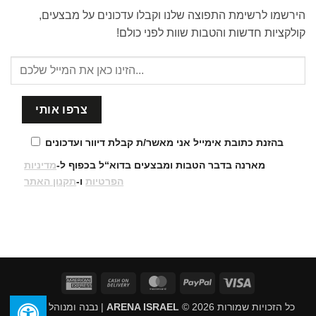
הירשמו לרשימת התפוצה שלנו וקבלו עדכונים על מבצעים,
קולקציות חדשות והטבות שוות לפני כולם!
בהזנת כתובת אימייל אני מאשר/ת קבלת דיוור ועדכונים
מארנה בדבר הטבות ומבצעים בדוא“ל בכפוף ל-
מדיניות
הפרטיות
ו-
תקנון האתר
American
Cash
MasterCard
PayPal
Visa
Express
On
כל הזכויות שמורות 2026 ©
ARENA ISRAEL
| נבנה ומנוהל על ידי
Delivery